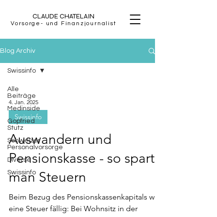
CLAUDE CHATELAIN
Vorsorge- und Finanzjournalist
Blog Archiv
Swissinfo
Alle
Beiträge
4. Jan. 2025
Medinside
Swissinfo
Gopfried
Stutz
Auswandern und
Schweizer
Personalvorsorge
Pensionskasse - so spart
Diverse
Swissinfo
man Steuern
Beim Bezug des Pensionskassenkapitals wird
eine Steuer fällig: Bei Wohnsitz in der