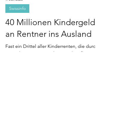
Swissinfo
40 Millionen Kindergeld
an Rentner ins Ausland
Fast ein Drittel aller Kinderrenten, die durch
eine Altersrente ausgelöst werden, fliesst ins
Ausland: Der grösste Teil davon nach...
28. Aug. 2019
Swissinfo
Krankenkassen für
Auslandschweizer