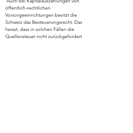
 Auch bei Kapitalauszahlungen von 
öffentlich-rechtlichen 
Vorsorgeeinrichtungen besitzt die 
Schweiz das Besteuerungsrecht. Das 
heisst, dass in solchen Fällen die 
Quellensteuer nicht zurückgefordert 
werden kann und sich der Transfer zu 
einer Vorsorgeeinrichtung im Kanton 
Schwyz lohnen dürfte. Auch hier 
aufgepasst: Das VZ Vermögenszentrum 
warnt auf ihrer Website, dass es in 
steuergünstigen Kantonen Stiftungen 
gibt, die mehrere hundert Franken 
Gebühren verlangen, wenn das 
Guthaben nur für kurze Zeit bei ihnen 
parkiert wird. 
Beispiel: Ein ehemaliger 
Bundesangestellter verfügt über ein 