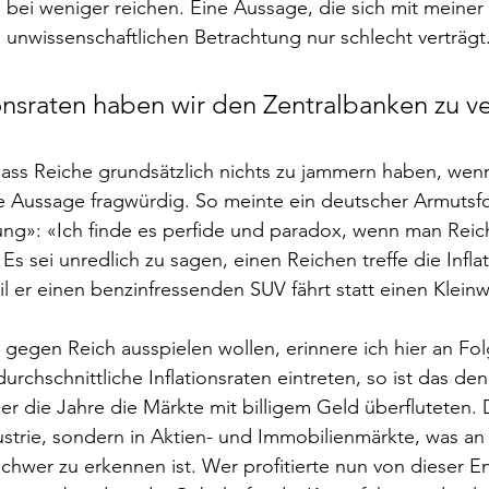
bei weniger reichen. Eine Aussage, die sich mit meiner 
nwissenschaftlichen Betrachtung nur schlecht verträgt
onsraten haben wir den Zentralbanken zu 
ss Reiche grundsätzlich nichts zu jammern haben, wenn
ie Aussage fragwürdig. So meinte ein deutscher Armutsfo
ng»: «Ich finde es perfide und paradox, wenn man Reic
 Es sei unredlich zu sagen, einen Reichen treffe die Inflat
l er einen benzinfressenden SUV fährt statt einen Klein
gegen Reich ausspielen wollen, erinnere ich hier an Fo
durchschnittliche Inflationsraten eintreten, so ist das de
er die Jahre die Märkte mit billigem Geld überfluteten. 
dustrie, sondern in Aktien- und Immobilienmärkte, was an
chwer zu erkennen ist. Wer profitierte nun von dieser E