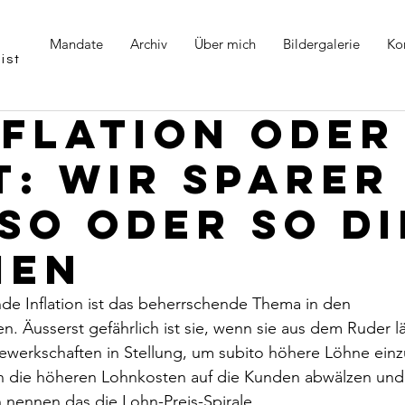
Mandate
Archiv
Über mich
Bildergalerie
Ko
ist
nflation oder
t: Wir Sparer
 so oder so di
men
de Inflation ist das beherrschende Thema in den 
n. Äusserst gefährlich ist sie, wenn sie aus dem Ruder l
ewerkschaften in Stellung, um subito höhere Löhne einz
n die höheren Lohnkosten auf die Kunden abwälzen und 
ennen das die Lohn-Preis-Spirale.