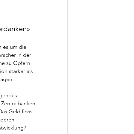
.
verdanken»
 es um die 
rscher in der 
he zu Opfern 
ion stärker als 
wagen.
lgendes: 
n Zentralbanken 
Das Geld floss 
 deren 
ntwicklung? 