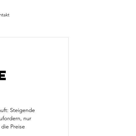
ntakt
e
äuft: Steigende 
ufordern, nur 
die Preise 