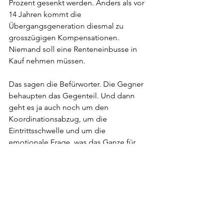
Prozent gesenkt werden. Anders als vor 
14 Jahren kommt die 
Übergangsgeneration diesmal zu 
grosszügigen Kompensationen. 
Niemand soll eine Renteneinbusse in 
Kauf nehmen müssen.
Das sagen die Befürworter. Die Gegner 
behaupten das Gegenteil. Und dann 
geht es ja auch noch um den 
Koordinationsabzug, um die 
Eintrittsschwelle und um die 
emotionale Frage, was das Ganze für 
Frauen bedeutet.
Ob das Stimmvolk diesmal weiss, über 
was genau bei der BVG-Revision 
abgestimmt wird? Die Frage ist 
rhetorisch. Die Antwort ergibt sich von 