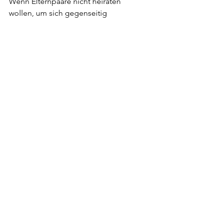
Wenn Elternpaare nicht heiraten 
wollen, um sich gegenseitig 
abzusichern, so ist das ihre Sache. Ihre 
Sache wäre es aber auch, sich privat 
gegen allfällige Risiken abzusichern. 
Man könnte das Selbstverantwortung 
nennen.
Erschienen auf  
cash.ch
am
 15. 
Dezember 2023
Gopfried Stutz
Alle ansehen
Aktuelle Beiträge