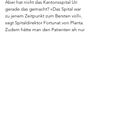
Aber hat nicht das Kantonsspital Uri 
gerade das gemacht? «Das Spital war 
zu jenem Zeitpunkt zum Bersten voll», 
sagt Spitaldirektor Fortunat von Planta. 
Zudem hätte man den Patienten eh nur 
befristet aufnehmen können. Von 
Planta gibt aber zu, dass 
es bei der 
Palliative Care im Kanton Uri 
noch 
Verbesserungspotenzial gibt
. Er 
verweist dabei auf einen Bericht 
«Neuordnung Langzeitpflege im 
Kanton Uri» 
einer vom Regierungsrat 
eingesetzten Arbeitsgruppe, welche 
die Situation im Kanton erläutern und 
Lösungsvorschläge unterbreiten soll. 
Erste Ergebnisse sollen Ende Jahr 
präsentiert werden
. 
Erschienen auf Medinside m 18. 