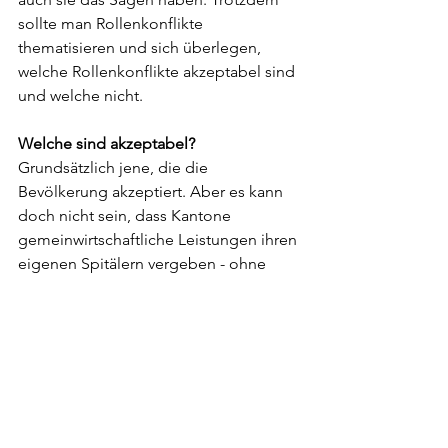
sollte man Rollenkonflikte 
thematisieren und sich überlegen, 
welche Rollenkonflikte akzeptabel sind 
und welche nicht.
Welche sind akzeptabel? 
Grundsätzlich jene, die die 
Bevölkerung akzeptiert. Aber es kann 
doch nicht sein, dass Kantone 
gemeinwirtschaftliche Leistungen ihren 
eigenen Spitälern vergeben - ohne 
öffentliche Ausschreibung. Diese 
gehören ausgeschrieben.
Was ist die Lösung?
Entweder man ist Eigentümer oder 
man ist Planer. Wobei ich davon 
ausgehe, dass die Bevölkerung in der 