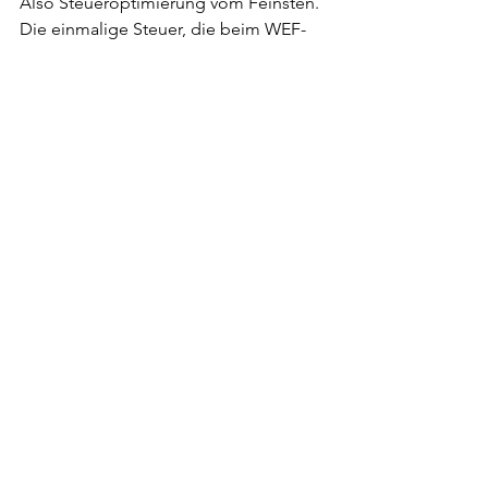
Also Steueroptimierung vom Feinsten. 
Die einmalige Steuer, die beim WEF-
Vorbezug geschuldet ist, fällt weniger 
stark ins Gewicht als der Abzug vom 
steuerbaren Einkommen, den man 
dank eben diesem freiwilligen Einkauf 
vornehmen kann. Doch der Trick 
funktioniert nicht mehr: Seit 2006 kann 
man erst wieder freiwillige Einkäufe 
tätigen, wenn der WEF-Vorbezug 
zurückbezahlt ist. Das ist auch gut so.
Gopfried Stutz
Alle ansehen
Aktuelle Beiträge