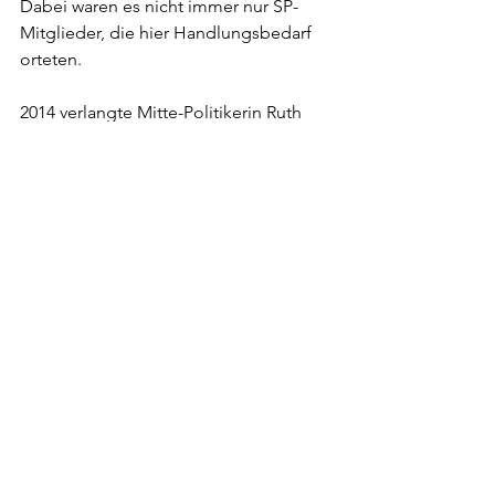
Dabei waren es nicht immer nur SP-
Mitglieder, die hier Handlungsbedarf 
orteten. 
2014 verlangte Mitte-Politikerin Ruth 
Humbel nicht mehr als das: «Der 
Bundesrat wird beauftragt, dem 
Parlament eine Gesetzesrevision 
vorzulegen, welche allen 
Erwerbstätigen einen wirksamen 
Versicherungsschutz bei Erwerbsausfall 
durch Krankheit garantiert.» Der 
Nationalrat lehnte das Ansinnen ab - 
freilich nur mit 105 zu 88 Stimmen. Ob 
die Zeit nun reif ist? 
Gopfried Stutz