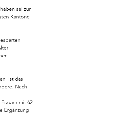
thaben sei zur 
sten Kantone 
gesparten 
lter 
ner 
n, ist das 
andere. Nach 
 Frauen mit 62 
ne Ergänzung 