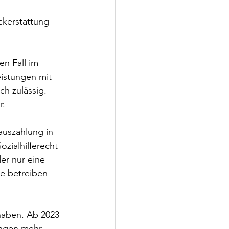
ckerstattung 
n Fall im 
eistungen mit 
h zulässig. 
r.
uszahlung in 
zialhilferecht 
er nur eine 
e betreiben 
haben. Ab 2023 
ungen mehr 