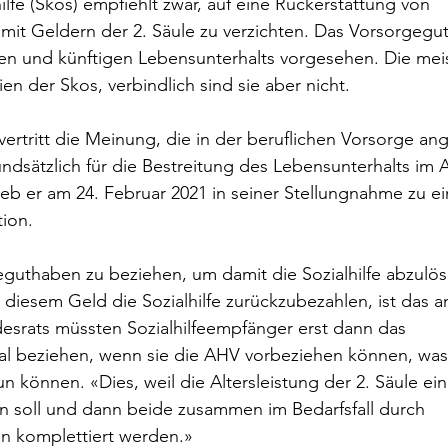
ilfe (Skos) empfiehlt zwar, auf eine Rückerstattung von 
n mit Geldern der 2. Säule zu verzichten. Das Vorsorgegu
en und künftigen Lebensunterhalts vorgesehen. Die mei
ien der Skos, verbindlich sind sie aber nicht.
ertritt die Meinung, die in der beruflichen Vorsorge an
dsätzlich für die Bestreitung des Lebensunterhalts im A
eb er am 24. Februar 2021 in seiner Stellungnahme zu ei
ion. 
uthaben zu beziehen, um damit die Sozialhilfe abzulöse
 diesem Geld die Sozialhilfe zurückzubezahlen, ist das 
esrats müssten Sozialhilfeempfänger erst dann das 
al beziehen, wenn sie die AHV vorbeziehen können, was
n können. «Dies, weil die Altersleistung der 2. Säule ei
n soll und dann beide zusammen im Bedarfsfall durch 
n komplettiert werden.»