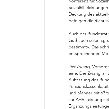
Konferenz für Sozialh
Sozialhilfeleistunge
Deckung des aktuell
befolgen die Richtlin
Auch der Bundesrat v
Guthaben seien «grun
bestimmt». Das schri
entsprechenden Mot
Der Zwang, Vorsorgeg
eine. Der Zwang, mit
Auffassung des Bund
Pensionskassenkapit
und Männer mit 63 tu
zur AHV-Leistung sei
Ergänzungsleistunge