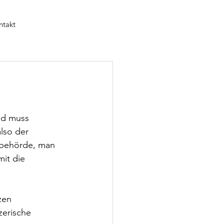
ntakt
nd muss 
lso der 
febehörde, man 
it die 
zen 
zerische 