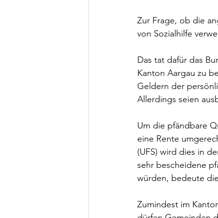
Zur Frage, ob die a
von Sozialhilfe verw
Das tat dafür das Bu
Kanton Aargau zu beu
Geldern der persönli
Allerdings seien aus
Um die pfändbare Qu
eine Rente umgerech
(UFS) wird dies in de
sehr bescheidene pf
würden, bedeute die
Zumindest im Kanton
dürfen Gemeinden de