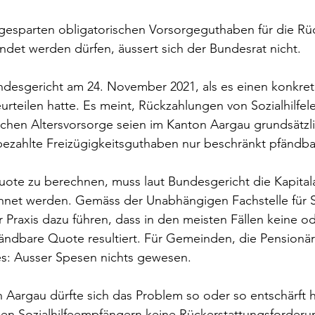
ngesparten obligatorischen Vorsorgeguthaben für die Rü
endet werden dürfen, äussert sich der Bundesrat nicht.
ndesgericht am 24. November 2021, als es einen konkrete
rteilen hatte. Es meint, Rückzahlungen von Sozialhilfel
chen Altersvorsorge seien im Kanton Aargau grundsätzlic
bezahlte Freizügigkeitsguthaben nur beschränkt pfändba
ote zu berechnen, muss laut Bundesgericht die Kapitala
net werden. Gemäss der Unabhängigen Fachstelle für So
r Praxis dazu führen, dass in den meisten Fällen keine od
ändbare Quote resultiert. Für Gemeinden, die Pensionär
s: Ausser Spesen nichts gewesen.
 Aargau dürfte sich das Problem so oder so entschärft 
n Sozialhilfeempfängern keine Rückerstattungsforder