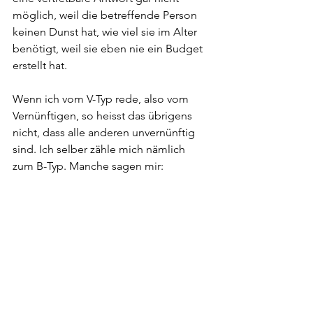
möglich, weil die betreffende Person 
keinen Dunst hat, wie viel sie im Alter 
benötigt, weil sie eben nie ein Budget 
erstellt hat.
Wenn ich vom V-Typ rede, also vom 
Vernünftigen, so heisst das übrigens 
nicht, dass alle anderen unvernünftig 
sind. Ich selber zähle mich nämlich 
zum B-Typ. Manche sagen mir: 
«Spinnst du eigentlich?»
Ich antworte darauf jeweils mit Ja. 
Gewisse Menschen haben halt so ihren 
Tick.
Gopfried Stutz