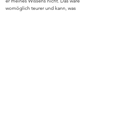
er meines Wissens nicht. Das wäre 
womöglich teurer und kann, was 
zumindest meine Erfahrung ist, 
mindestens so frustrierend sein wie ein 
Kursverlust auf einer vermeintlichen 
Aktienperle.
Erschienen im SonntagsBlick am 19. 
März 2023
Gopfried Stutz
Alle ansehen
Aktuelle Beiträge