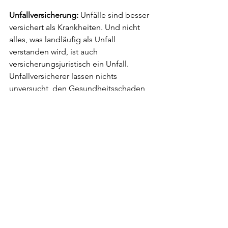
Unfallversicherung:
 Unfälle sind besser 
versichert als Krankheiten. Und nicht 
alles, was landläufig als Unfall 
verstanden wird, ist auch 
versicherungsjuristisch ein Unfall. 
Unfallversicherer lassen nichts 
unversucht, den Gesundheitsschaden 
als vorbestehend zu deklarieren und 
die Kosten den Krankenkassen 
aufzubürden. Ein riesiges Ärgernis.
Das wars. Frei nach Polo Hofer: 
«Tschou zäme, äs isch schön gsy».
Erschienen im SonntagsBlick am 5. 
August 2023