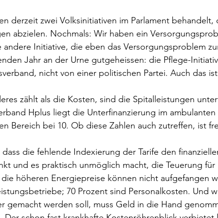
n derzeit zwei Volksinitiativen im Parlament behandelt, 
n abzielen. Nochmals: Wir haben ein Versorgungsprob
andere Initiative, die eben das Versorgungsproblem zum
nden Jahr an der Urne gutgeheissen: die Pflege-Initiativ
erband, nicht von einer politischen Partei. Auch das ist
res zählt als die Kosten, sind die Spitalleistungen unterf
rband Hplus liegt die Unterfinanzierung im ambulanten 
en Bereich bei 10. Ob diese Zahlen auch zutreffen, ist fre
, dass die fehlende Indexierung der Tarife den finanziell
änkt und es praktisch unmöglich macht, die Teuerung für 
 die höheren Energiepreise können nicht aufgefangen 
leistungsbetriebe; 70 Prozent sind Personalkosten. Und 
iver gemacht werden soll, muss Geld in die Hand genom
. Der schon fast krankhafte Kostenröhrenblick verbietet l