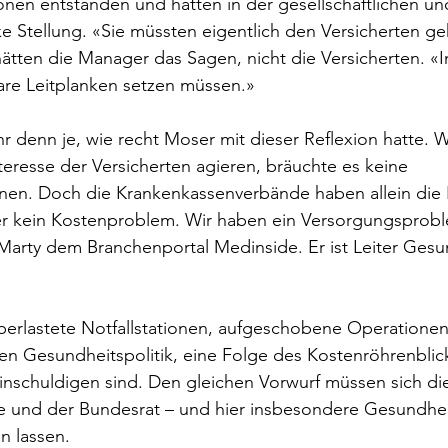
ionen entstanden und hatten in der gesellschaftlichen un
ke Stellung. «Sie müssten eigentlich den Versicherten ge
tten die Manager das Sagen, nicht die Versicherten. «I
lare Leitplanken setzen müssen.»
 denn je, wie recht Moser mit dieser Reflexion hatte. 
eresse der Versicherten agieren, bräuchte es keine 
onen. Doch die Krankenkassenverbände haben allein die 
ber kein Kostenproblem. Wir haben ein Versorgungsprobl
 Marty dem Branchenportal Medinside. Er ist Leiter Gesun
 
erlastete Notfallstationen, aufgeschobene Operationen:
ten Gesundheitspolitik, eine Folge des Kostenröhrenblic
einschuldigen sind. Den gleichen Vorwurf müssen sich die
ne und der Bundesrat – und hier insbesondere Gesundhei
en lassen.