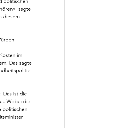
d politischen 
hören», sagte 
n diesem 
Würden 
Kosten im 
em. Das sagte 
dheitspolitik 
 Das ist die 
ks. Wobei die 
 politischen 
tsminister 