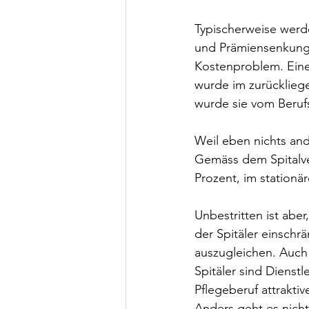
Typischerweise werde
und Prämiensenkunge
Kostenproblem. Eine 
wurde im zurückliege
wurde sie vom Berufsv
Weil eben nichts ande
Gemäss dem Spitalve
Prozent, im stationär
Unbestritten ist aber
der Spitäler einschr
auszugleichen. Auch
Spitäler sind Dienst
Pflegeberuf attrakt
Anders geht es nicht