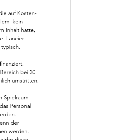
die auf Kosten- 
lem, kein 
 Inhalt hatte, 
e. Lanciert 
 typisch.
inanziert. 
Bereich bei 30 
ilich umstritten.
en Spielraum 
das Personal 
werden.
wenn der 
men werden. 
eider diese 