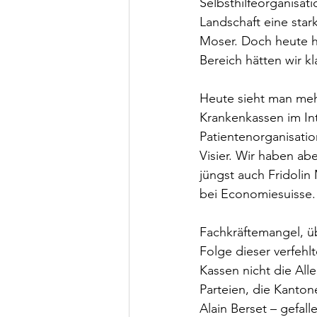
Selbsthilfeorganisat
Landschaft eine star
Moser. Doch heute hä
Bereich hätten wir k
Heute sieht man mehr
Krankenkassen im Int
Patientenorganisati
Visier. Wir haben a
jüngst auch Fridolin
bei Economiesuisse.
Fachkräftemangel, üb
Folge dieser verfehl
Kassen nicht die All
Parteien, die Kanto
Alain Berset – gefall