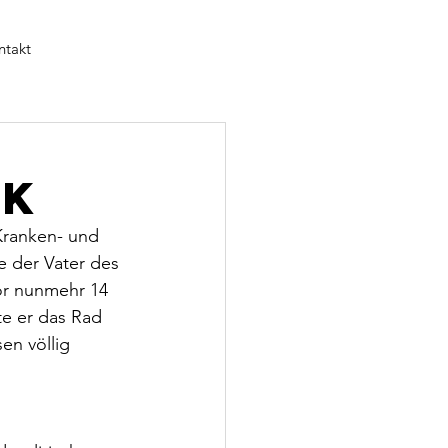
ntakt
ik
Kranken- und 
e der Vater des 
or nunmehr 14 
te er das Rad 
en völlig 