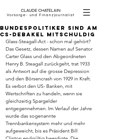
CLAUDE CHATELAIN
Vorsorge- und Finanzjournalist
Bundespolitiker sind am
CS-Debakel mitschuldig
Glass-Steagall-Act - schon mal gehört? 
Das Gesetz, dessen Namen auf Senator 
Carter Glass und den Abgeordneten 
Henry B. Steagall zurückgeht, trat 1933 
als Antwort auf die grosse Depression 
und den Börsencrash von 1929 in Kraft. 
Es verbot den US- Banken, mit 
Wertschriften zu handeln, wenn sie 
gleichzeitig Spargelder 
entgegennehmen. Im Verlauf der Jahre 
wurde das sogenannte 
Trennbankensystem mehr und mehr 
aufgeweicht, bis es Präsident Bill 
Clinton endgültig beerdigte. Die 