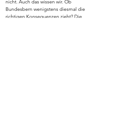
nicht. Auch das wissen wir. Ob 
Bundesbern wenigstens diesmal die 
richtigen Konsequenzen zieht? Die 
Hoffnung stirbt zuletzt. 
Erschienen auf blick.ch am 22. März 
2023
Gopfried Stutz
Alle ansehen
Aktuelle Beiträge