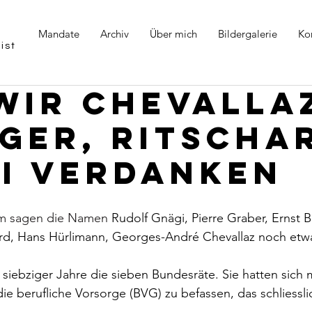
Mandate
Archiv
Über mich
Bildergalerie
Ko
ist
wir Chevalla
ger, Ritscha
i verdanken
em sagen die Namen
Rudolf Gnägi, Pierre Graber, Ernst B
hard, Hans Hürlimann, Georges-André Chevallaz noch etw
 siebziger Jahre die sieben Bundesräte. Sie hatten sich 
e berufliche Vorsorge (BVG) zu befassen, das schliesslic