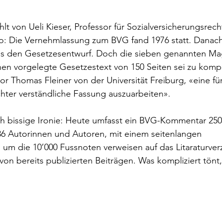
lt von Ueli Kieser, Professor für Sozialversicherungsrech
so: Die Vernehmlassung zum BVG fand 1976 statt. Danach
s den Gesetzesentwurf. Doch die sieben genannten Mag
en vorgelegte Gesetzestext von 150 Seiten sei zu kompliz
or Thomas Fleiner von der Universität Freiburg, «eine für
ichter verständliche Fassung auszuarbeiten».
ch bissige Ironie: Heute umfasst ein BVG-Kommentar 250
 36 Autorinnen und Autoren, mit einem seitenlangen 
, um die 10’000 Fussnoten verweisen auf das Litaraturverz
on bereits publizierten Beiträgen. Was kompliziert tönt, 