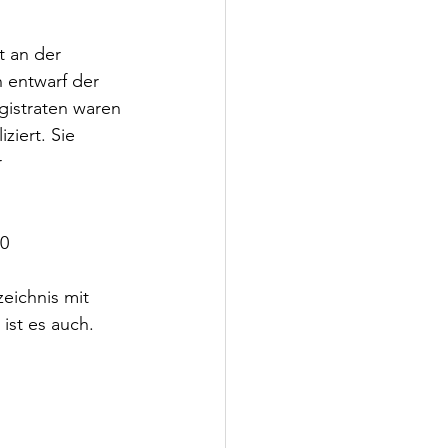
t an der 
 entwarf der 
istraten waren 
iert. Sie 
 
0 
eichnis mit 
ist es auch.