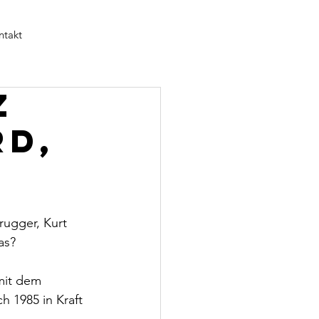
ntakt
z
rd,
rugger, Kurt 
as? 
mit dem 
h 1985 in Kraft 