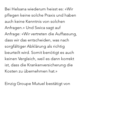
Bei Helsana wiederum heisst es: «
Wir 
pflegen keine solche Praxis und haben 
auch keine Kenntnis von solchen 
Anfragen.» Und Swica sagt auf 
Anfrage: «
Wir vertreten die Auffassung, 
dass wir das entscheiden, was nach 
sorgfältiger Abklärung als richtig 
beurteilt wird. Somit benötigt es auch 
keinen Vergleich, weil es dann korrekt 
ist, dass die Krankenversicherung die 
Kosten zu übernehmen hat.»
Einzig Groupe Mutuel bestätigt von 
den angefragten Unfallversicheren, «in 
medizinisch oder rechtlich schwer zu 
beurteilenden Fällen ausnahmsweise 
einen Vergleich vorschlagen.» 
Vorgeschlagen werden könne zum 