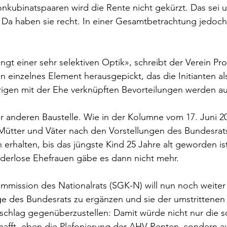
nkubinatspaaren wird die Rente nicht gekürzt. Das sei 
n. Da haben sie recht. In einer Gesamtbetrachtung jedoch
ringt einer sehr selektiven Optik», schreibt der Verein Pro
n einzelnes Element herausgepickt, das die Initianten als
rigen mit der Ehe verknüpften Bevorteilungen werden a
er anderen Baustelle. Wie in der Kolumne vom 17. Juni 2
Mütter und Väter nach den Vorstellungen des Bundesrats
 erhalten, bis das jüngste Kind 25 Jahre alt geworden ist
nderlose Ehefrauen gäbe es dann nicht mehr.
mmission des Nationalrats (SGK-N) will nun noch weite
ge des Bundesrats zu ergänzen und sie der umstrittenen In
schlag gegenüberzustellen: Damit würde nicht nur die 
hafft, eben die Plafonierung der AHV-Renten, sondern a