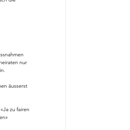
assnahmen 
heiraten nur 
in.
men äusserst 
«Ja zu fairen 
en» 