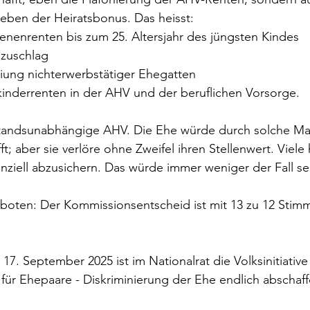
, eben der Heiratsbonus. Das heisst:
senenrenten bis zum 25. Altersjahr des jüngsten Kindes
nzuschlag
eiung nichterwerbstätiger Ehegatten
kinderrenten in der AHV und der beruflichen Vorsorge.
lstandsunabhängige AHV. Die Ehe würde durch solche M
t; aber sie verlöre ohne Zweifel ihren Stellenwert. Viele 
anziell abzusichern. Das würde immer weniger der Fall se
eboten: Der Kommissionsentscheid ist mit 13 zu 12 Stim
7. September 2025 ist im Nationalrat die Volksinitiative 
ür Ehepaare - Diskriminierung der Ehe endlich abschaff