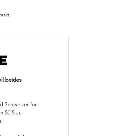
ntakt
e
ll beides 
 Schweizer für 
n 50,5 Ja-
n.