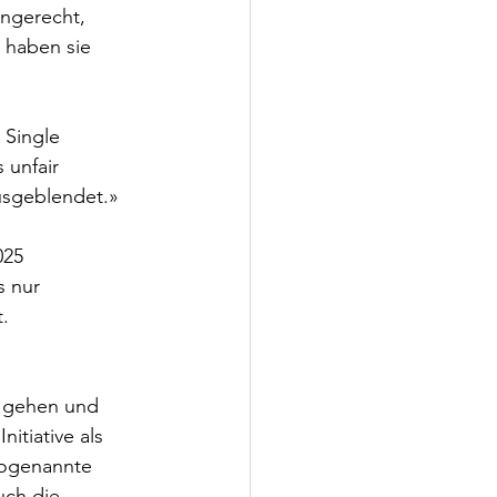
ungerecht, 
 haben sie 
 Single 
 unfair 
usgeblendet.»
025 
 nur 
. 
r gehen und 
itiative als 
sogenannte 
uch die 