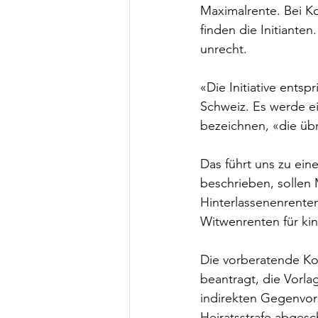
Maximalrente. Bei Ko
finden die Initiante
unrecht.
«Die Initiative entsp
Schweiz. Es werde ei
bezeichnen, «die üb
Das führt uns zu ein
beschrieben, sollen 
Hinterlassenenrenten
Witwenrenten für ki
Die vorberatende Ko
beantragt, die Vorla
indirekten Gegenvor
Heiratsstrafe abgesc