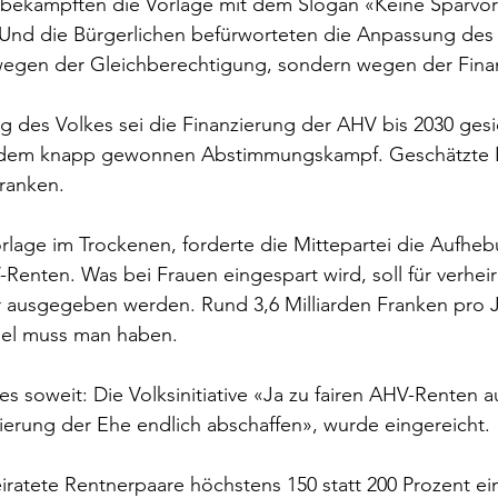
bekämpften die Vorlage mit dem Slogan «Keine Sparvor
 Und die Bürgerlichen befürworteten die Anpassung des 
e wegen der Gleichberechtigung, sondern wegen der Fina
des Volkes sei die Finanzierung der AHV bis 2030 gesic
 dem knapp gewonnen Abstimmungskampf. Geschätzte E
Franken.
lage im Trockenen, forderte die Mittepartei die Aufheb
-Renten. Was bei Frauen eingespart wird, soll für verheir
 ausgegeben werden. Rund 3,6 Milliarden Franken pro J
upel muss man haben.
s soweit: Die Volksinitiative «Ja zu fairen AHV-Renten a
ierung der Ehe endlich abschaffen», wurde eingereicht.
iratete Rentnerpaare höchstens 150 statt 200 Prozent ei