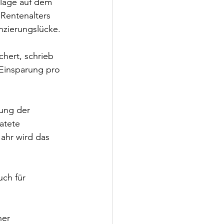
lage auf dem 
Rentenalters 
nzierungslücke.
hert, schrieb 
insparung pro 
ung der 
atete 
ahr wird das 
uch für 
ner 