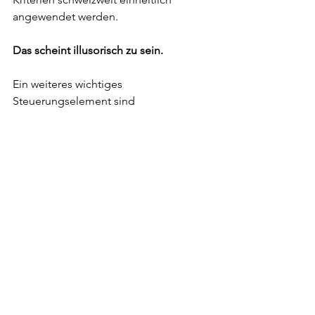
angewendet werden.
Das scheint illusorisch zu sein.
Ein weiteres wichtiges 
Steuerungselement sind 
Anreizsysteme, etwa über die 
Entschädigung. Das Problem besteht 
darin, dass sich die Medizin 
zunehmend in immer spezifischere 
Fachrichtungen aufteilt. Dadurch 
bilden wir immer mehr 
hochspezialisierte Fachpersonen aus, 
die dann wiederum nur in ihrem engen 
Bereich tätig sind – was eine weitere 
Spezialisierung nach sich zieht.
Mir kommt dabei das Bild eines 