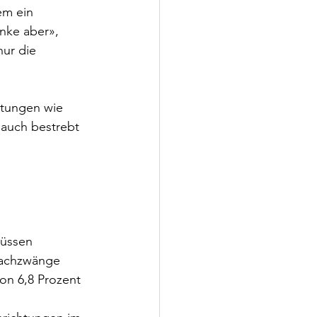
em ein 
nke aber», 
nur die 
htungen wie 
auch bestrebt 
üssen 
Sachzwänge 
on 6,8 Prozent 