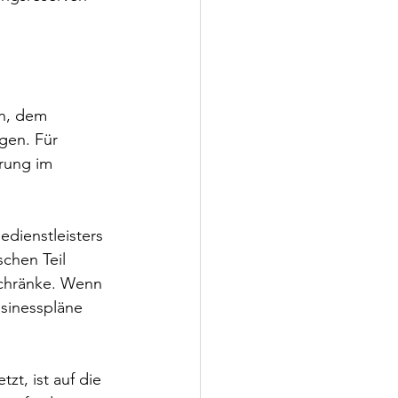
n, dem 
gen. Für 
erung im 
dienstleisters 
chen Teil 
schränke. Wenn 
sinesspläne 
t, ist auf die 