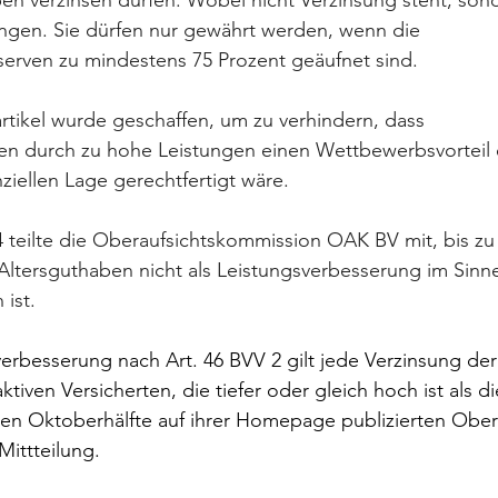
en verzinsen dürfen. Wobei nicht Verzinsung steht, son
ngen. Sie dürfen nur gewährt werden, wenn die 
rven zu mindestens 75 Prozent geäufnet sind.
tikel wurde geschaffen, um zu verhindern, dass 
en durch zu hohe Leistungen einen Wettbewerbsvorteil 
nziellen Lage gerechtfertigt wäre.
 teilte die Oberaufsichtskommission OAK BV mit, bis z
Altersguthaben nicht als Leistungsverbesserung im Sinne
 ist.
verbesserung nach Art. 46 BVV 2 gilt jede Verzinsung der
tiven Versicherten, die tiefer oder gleich hoch ist als 
sten Oktoberhälfte auf ihrer Homepage publizierten Ober
Mittteilung. 