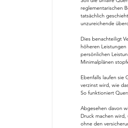
Soll die unfaire Que
reglementarischen Be
tatsächlich geschieht
unzureichende übero
Dies benachteiligt V
höheren Leistungen e
persönlichen Leistu
Minimalplänen stopf
Ebenfalls laufen sie 
verzinst wird, wie d
So funktioniert Quer
Abgesehen davon wird
Druck machen wird, u
ohne den versicheru