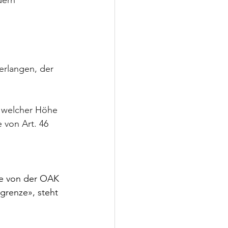
dern 
erlangen, der 
u welcher Höhe 
 von Art. 46 
 
die von der OAK 
grenze», steht 