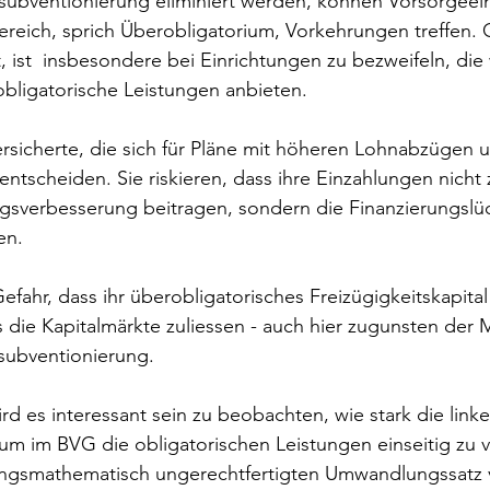
rsubventionierung eliminiert werden, können Vorsorgeei
reich, sprich Überobligatorium, Vorkehrungen treffen. 
, ist  insbesondere bei Einrichtungen zu bezweifeln, die 
bligatorische Leistungen anbieten.
ersicherte, die sich für Pläne mit höheren Lohnabzügen 
ntscheiden. Sie riskieren, dass ihre Einzahlungen nicht z
ngsverbesserung beitragen, sondern die Finanzierungslü
en.
Gefahr, dass ihr überobligatorisches Freizügigkeitskapital
as die Kapitalmärkte zuliessen - auch hier zugunsten der 
subventionierung.
 es interessant sein zu beobachten, wie stark die linke
m im BVG die obligatorischen Leistungen einseitig zu v
ngsmathematisch ungerechtfertigten Umwandlungssatz v