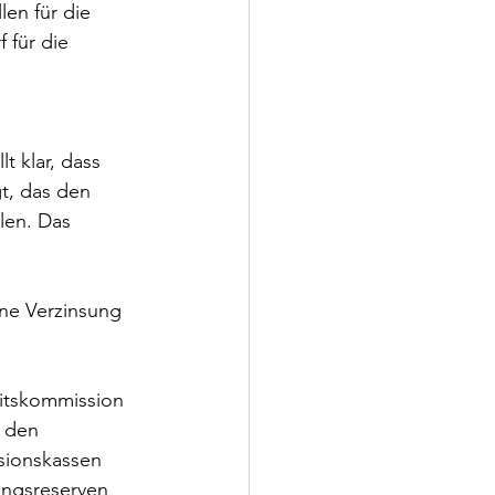
en für die 
 für die 
 klar, dass 
t, das den 
len. Das 
ine Verzinsung 
eitskommission 
 den 
sionskassen 
ngsreserven 