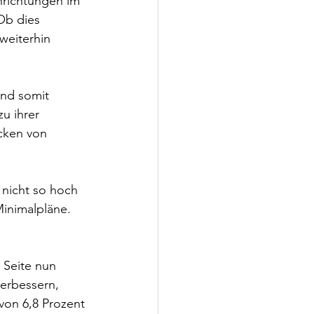
nrichtungen im 
Ob dies 
weiterhin 
und somit 
u ihrer 
cken von 
 nicht so hoch 
Minimalpläne. 
 Seite nun 
erbessern, 
on 6,8 Prozent 