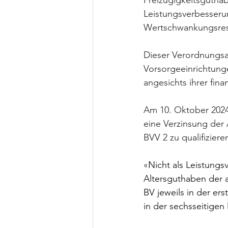
Freizügigkeitsguthab
Leistungsverbesseru
Wertschwankungsrese
Dieser Verordnungsar
Vorsorgeeinrichtung
angesichts ihrer fina
Am 10. Oktober 2024
eine Verzinsung der 
BVV 2 zu qualifizieren
«
Nicht als Leistungs
Altersguthaben der ak
BV jeweils in der er
in der sechsseitigen 