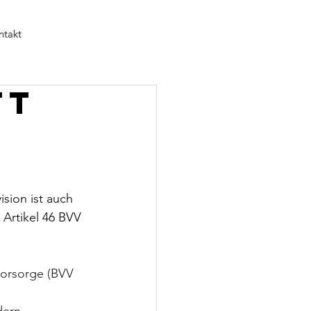
ntakt
tt
sion ist auch 
Artikel 46 BVV 
vorsorge (BVV 