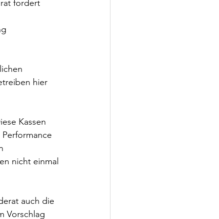
at fordert 
ng 
lichen 
treiben hier 
Diese Kassen 
e Performance 
n 
en nicht einmal 
derat auch die 
em Vorschlag 