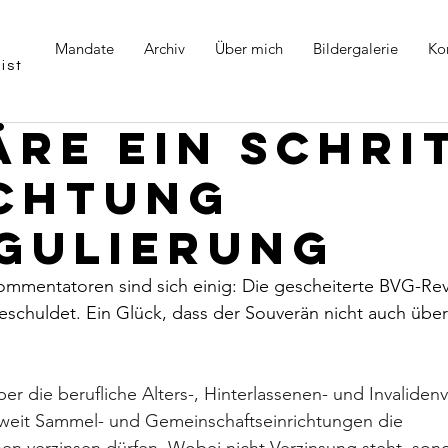
Mandate
Archiv
Über mich
Bildergalerie
Ko
ist
äre ein Schri
ichtung
gulierung
mentatoren sind sich einig: Die gescheiterte BVG-Revi
schuldet. Ein Glück, dass der Souverän nicht auch über 
er die berufliche Alters-, Hinterlassenen- und Invaliden
ieweit Sammel- und Gemeinschaftseinrichtungen die 