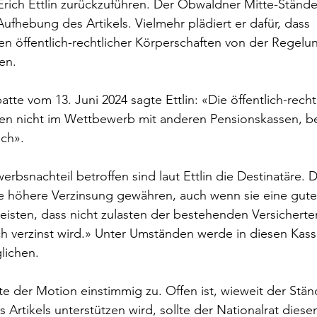
rich Ettlin zurückzuführen. Der Obwaldner Mitte-Ständer
Aufhebung des Artikels. Vielmehr plädiert er dafür, dass 
n öffentlich-rechtlicher Körperschaften von der Regelu
en.
tte vom 13. Juni 2024 sagte Ettlin: «Die öffentlich-recht
en nicht im Wettbewerb mit anderen Pensionskassen, be
uch».
bsnachteil betroffen sind laut Ettlin die Destinatäre. 
e höhere Verzinsung gewähren, auch wenn sie eine gut
eisten, dass nicht zulasten der bestehenden Versicherte
h verzinst wird.» Unter Umständen werde in diesen Kass
lichen.
e der Motion einstimmig zu. Offen ist, wieweit der Stän
 Artikels unterstützen wird, sollte der Nationalrat dies