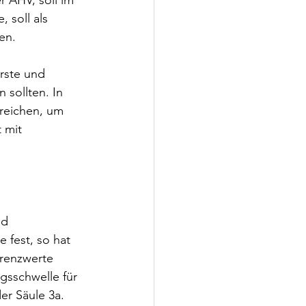
r AHV, soll im 
 soll als 
en. 
rste und 
sollten. In 
reichen, um 
 mit 
nd 
 fest, so hat 
Grenzwerte 
gsschwelle für 
er Säule 3a.