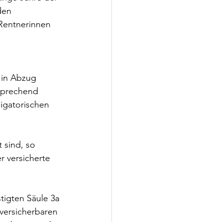
den 
 Rentnerinnen 
 in Abzug 
tsprechend 
igatorischen 
 sind, so 
r versicherte 
tigten Säule 3a 
versicherbaren 