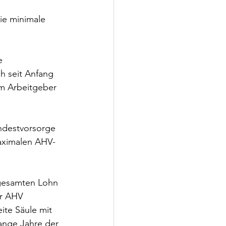
ie minimale 
e 
h seit Anfang 
em Arbeitgeber 
indestvorsorge 
aximalen AHV-
 gesamten Lohn 
er AHV 
ite Säule mit 
ange Jahre der 