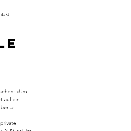
ntakt
le
s
nsehen: «Um 
t auf ein 
aben.»
private 