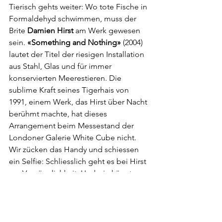
Tierisch gehts weiter: Wo tote Fische in 
Formaldehyd schwimmen, muss der 
Brite 
Damien Hirst
 am Werk gewesen 
sein. 
«Something and Nothing» 
(2004) 
lautet der Titel der riesigen Installation 
aus Stahl, Glas und für immer 
konservierten Meerestieren. Die 
sublime Kraft seines Tigerhais von 
1991, einem Werk, das Hirst über Nacht 
berühmt machte, hat dieses 
Arrangement beim Messestand der 
Londoner Galerie White Cube nicht. 
Wir zücken das Handy und schiessen 
ein Selfie: Schliesslich geht es bei Hirst 
um Vergänglichkeit. Und wie könnte 
man dem Unausweichlichen besser 
trotzen als mit einem Foto?
Sind Koons und Hirst Klassiker oder 