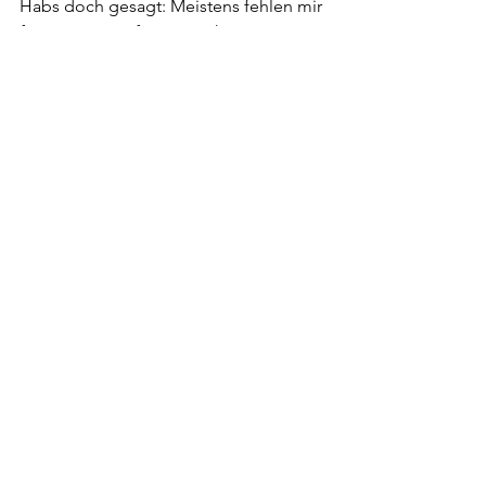
Habs doch gesagt: Meistens fehlen mir 
für eine vernünftige Einschätzung 
wichtige Informationen. Wenigstens 
kann ich manchmal Hinweise liefern, 
worauf zu achten ist.
Erschienen im SonntagsBlick am 22. 
Mai 2022
Gopfried Stutz
Alle ansehen
Aktuelle Beiträge