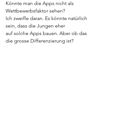
Könnte man die Apps nicht als 
Wettbewerbsfaktor sehen?
Ich zweifle daran. Es könnte natürlich 
sein, dass die Jungen eher
auf solche Apps bauen. Aber ob das 
die grosse Differenzierung ist?
Wenn Sie schauen, was da alles bereits 
entwickelt wurde und auf
den Markt gekommen ist, dann gibt es 
thematisch kaum mehr
Differenziertungsmöglichkeiten. 
Vielleicht fehlt dem einen oder
anderen noch ein Yoga-App. 
Irgendwann muss sich das
konsolidieren. Ich sehe das nicht als 
Differenzierungsfaktor.
Dafür fehlt den Krankenversicherern 
die Innovationskraft in
ihrem Kerngeschäft. Sie halten an ihren 