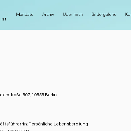
Mandate
Archiv
Über mich
Bildergalerie
Ko
ist
denstraße 507, 10555 Berlin
äftsführer*in: Persönliche Lebensberatung