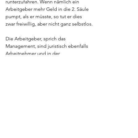
runterzufahren. Wenn nämlich ein 
Arbeitgeber mehr Geld in die 2. Säule 
pumpt, als er müsste, so tut er dies 
zwar freiwillig, aber nicht ganz selbstlos.
Die Arbeitgeber, sprich das 
Management, sind juristisch ebenfalls 
Arbeitnehmer und in der 
Pensionskasse versichert. Sie 
profitieren persönlich von 
grosszügigen Leistungen ihrer 
Pensionskasse. So will es das 
Kapitaldeckungsverfahren. Jeder spart 
für sich.
Erschienen im SonntagsBlick am 26. 
Februar 2023