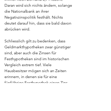
Daran wird sich nichts ändern, solange 
die Nationalbank an ihrer 
Negativzinspolitik festhält. Nichts 
deutet darauf hin, dass sie bald davon 
abrücken wird.
Schliesslich gilt zu bedenken, dass 
Geldmarkthypotheken zwar günstiger 
sind, aber auch die Zinsen für 
Festhypotheken sind im historischen 
Vergleich extrem tief. Viele 
Hausbesitzer mögen sich an Zeiten 
erinnern, in denen sie für eine 
fünfjährige Festhypothek einen Zins 
von 6 Prozent zahlen mussten. Und 
wenn eine zehnjährige Festhypothek 
für 1,6 Prozent zu haben ist, überlegt 
man nicht lange, auch wenn 