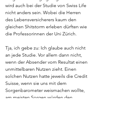
wird auch bei der Studie von Swiss Life 
nicht anders sein. Wobei die Herren 
des Lebensversicherers kaum den 
gleichen Shitstorm erleben dürften wie 
die Professorinnen der Uni Zürich.
Tja, ich gebe zu: Ich glaube auch nicht 
an jede Studie. Vor allem dann nicht, 
wenn der Absender vom Resultat einen 
unmittelbaren Nutzen zieht. Einen 
solchen Nutzen hatte jeweils die Credit 
Suisse, wenn sie uns mit dem 
Sorgenbarometer weismachen wollte, 
am meisten Sorgen würden den 
Jungen die Altersvorsorge bereiten. So 
ein Quatsch.
Erschienen im SonntagsBlick am 25. 