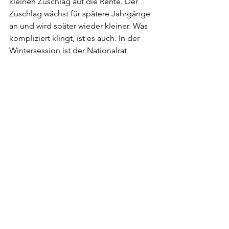
kleinen Zuschlag auf die Rente. Der 
Zuschlag wächst für spätere Jahrgänge 
an und wird später wieder kleiner. Was 
kompliziert klingt, ist es auch. In der 
Wintersession ist der Nationalrat 
wieder am Ball. 
Abstimmungen werden mit Emotionen 
gewonnen, nicht mit Fakten
Zig Berechnungen wurden angestellt, 
zig Modelle evaluiert. Insbesondere 
die Ständeräte überboten sich mit 
ausgeklügelten Modellen, bei denen 
kaum jemand den Durchblick hat. Ob 
nun die Ausgleichsmassnahmen 
jährlich 700, 600 oder 400 Millionen 
kosten, müsste eigentlich zum 
gegebenen Zeitpunkt keine Rolle 