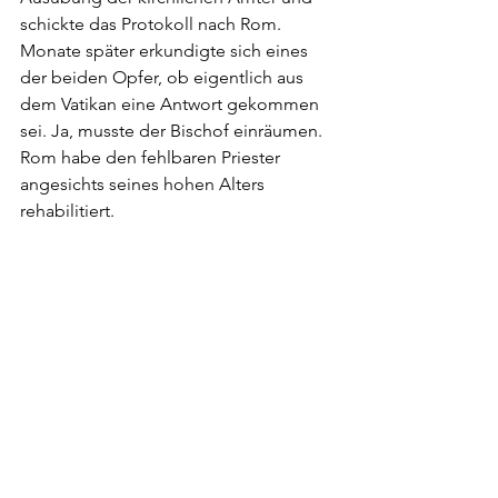
schickte das Protokoll nach Rom. 
Monate später erkundigte sich eines 
der beiden Opfer, ob eigentlich aus 
dem Vatikan eine Antwort gekommen 
sei. Ja, musste der Bischof einräumen. 
Rom habe den fehlbaren Priester 
angesichts seines hohen Alters 
rehabilitiert.
Dieser Rückenschuss muss den Bischof 
geschmerzt haben – und noch mehr 
die Opfer. Zumindest in diesem 
konkreten Fall kann man Bischof 
Charles Morerod nicht unterstellen, er 
hätte weggeschaut und den Ernst der 
Sache unterschätzt. Die Truppe um 
Papst Franziskus allerdings schon.