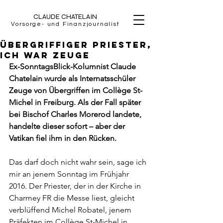
CLAUDE CHATELAIN
Vorsorge- und Finanzjournalist
Übergriffiger Priester,
ich war Zeuge
Ex-SonntagsBlick-Kolumnist Claude 
Chatelain wurde als Internatsschüler 
Zeuge von Übergriffen im Collège St-
Michel in Freiburg. Als der Fall später 
bei Bischof Charles Morerod landete, 
handelte dieser sofort – aber der 
Vatikan fiel ihm in den Rücken.
Das darf doch nicht wahr sein, sage ich 
mir an jenem Sonntag im Frühjahr 
2016. Der Priester, der in der Kirche in 
Charmey FR die Messe liest, gleicht 
verblüffend Michel Robatel, jenem 
Präfekten im Collège St-Michel in 