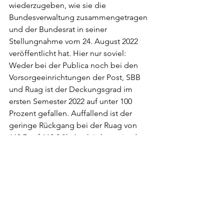
wiederzugeben, wie sie die 
Bundesverwaltung zusammengetragen 
und der Bundesrat in seiner 
Stellungnahme vom 24. August 2022 
veröffentlicht hat. Hier nur soviel: 
Weder bei der Publica noch bei den 
Vorsorgeeinrichtungen der Post, SBB 
und Ruag ist der Deckungsgrad im 
ersten Semester 2022 auf unter 100 
Prozent gefallen. Auffallend ist der 
geringe Rückgang bei der Ruag von 
113,7 auf 110,0 %. Am höchsten ist der 
geschätzte Rückgang bei den SBB: von 
112,4 auf 103,1 %.
Thomas Matter wollte mit seiner 
Interpellation auch noch in Erfahrung 
bringen, welche Vorbereitungen der 
Bundesrat für eine allfällige Sanierung 