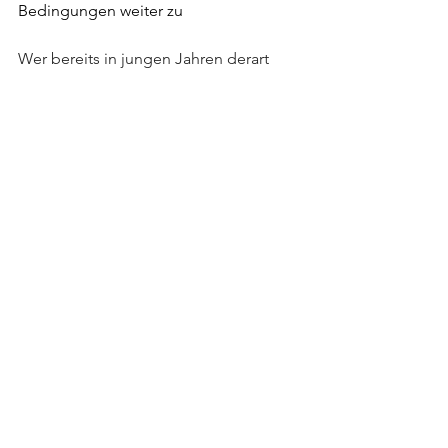
Bedingungen weiter zu
Wer bereits in jungen Jahren derart 
liquide ist, um 7000 Franken auf die 
hohe Kante zu legen, investiert das 
Geld lieber in börsenkotierte 
Anlagefonds, so genannte ETF - ohne 
das Zwangskorsett der Säule 3a.
---------------
Erschienen bei Fachschule für 