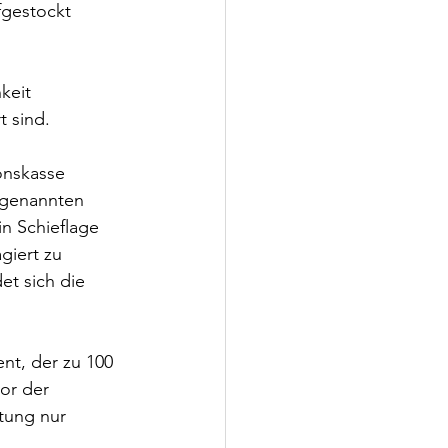
fgestockt 
keit 
t sind.
onskasse 
 genannten 
n Schieflage 
giert zu 
t sich die 
nt, der zu 100 
or der 
tung nur 