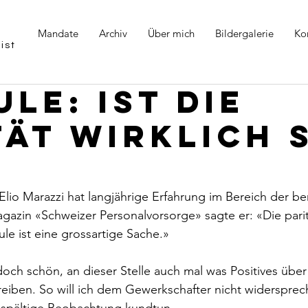
Mandate
Archiv
Über mich
Bildergalerie
Ko
ist
ule: Ist die
tät wirklich 
lio Marazzi hat langjährige Erfahrung im Bereich der ber
azin «Schweizer Personalvorsorge» sagte er: «Die parit
ule ist eine grossartige Sache.»
doch schön, an dieser Stelle auch mal was Positives über 
reiben. So will ich dem Gewerkschafter nicht widersprec