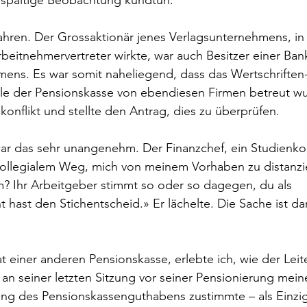
spältige Beobachtung kundtun.
ahren. Der Grossaktionär jenes Verlagsunternehmens, in
Arbeitnehmervertreter wirkte, war auch Besitzer einer Ban
ens. Es war somit naheliegend, dass das Wertschriften
le der Pensionskasse von ebendiesen Firmen betreut wur
konflikt und stellte den Antrag, dies zu überprüfen. 
das sehr unangenehm. Der Finanzchef, ein Studienkoll
kollegialem Weg, mich von meinem Vorhaben zu distanzie
? Ihr Arbeitgeber stimmt so oder so dagegen, du als 
t hast den Stichentscheid.» Er lächelte. Die Sache ist d
at einer anderen Pensionskasse, erlebte ich, wie der Leit
an seiner letzten Sitzung vor seiner Pensionierung mein
ung des Pensionskassenguthabens zustimmte – als Einzig