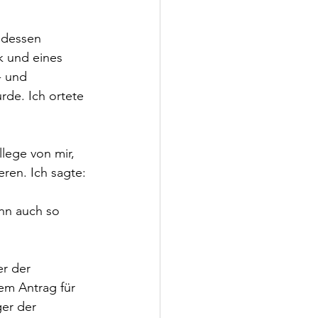
 dessen 
k und eines 
- und 
de. Ich ortete 
ege von mir, 
ren. Ich sagte: 
ann auch so 
er der 
em Antrag für 
er der 