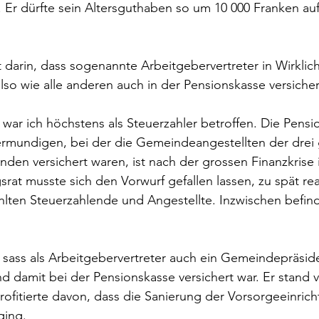
. Er dürfte sein Altersguthaben so um 10 000 Franken au
darin, dass sogenannte Arbeitgebervertreter in Wirklich
lso wie alle anderen auch in der Pensionskasse versicher
l war ich höchstens als Steuerzahler betroffen. Die Pensi
termundigen, bei der die Gemeindeangestellten der drei
den versichert waren, ist nach der grossen Finanzkrise i
srat musste sich den Vorwurf gefallen lassen, zu spät rea
lten Steuerzahlende und Angestellte. Inzwischen befinde
t sass als Arbeitgebervertreter auch ein Gemeindepräside
nd damit bei der Pensionskasse versichert war. Er stand v
ofitierte davon, dass die Sanierung der Vorsorgeeinrich
ging.