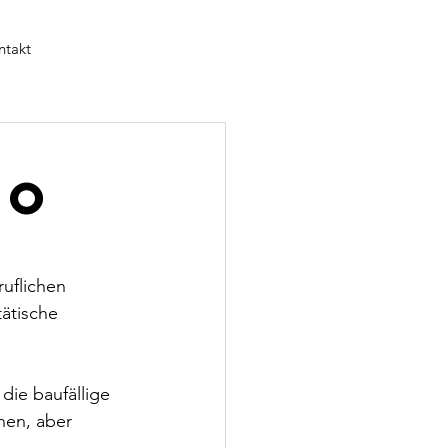
ntakt
so
uflichen 
ätische 
die baufällige 
hen, aber 